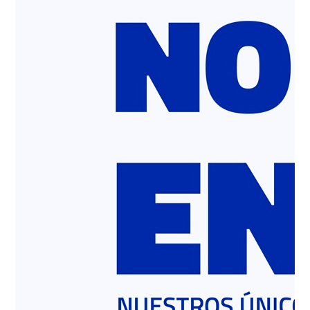
GESTIÓN DE RESIDUOS
POLÍTICA DE CALIDAD
Nuestra capacidad instalada
para producción de áridos es de
2,1 millones de toneladas
anuales, que se producen en
tres plantas, bajo condiciones
completamente
industrializadas.
Elaboramos grava, gravilla, fino y arena que son
utilizados principalmente para la producción de
hormigón premezclado en la zona centro del país,
pero también son comercializados a terceros para la
ejecución de distintos proyectos.
Al igual que todos nuestros productos, los áridos que
ponemos en el mercado son de la más alta calidad,
cumplen con las normativas vigentes y cuentan con