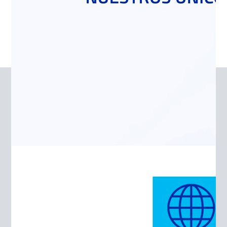
la certificación de laboratorios nacionales
acreditados.
Fino
Este producto presenta una combinación
granulométrica que lo hace mucho más adecuado
que otras opciones que son más monogranulares.
Esto se produce por su curva granulométrica más
paralela a la del cemento que las otras opciones,
como lo son arenas provenientes de dunas o polvos
de roca. El “Fino Polpaico” se convierte en la mejor
opción para:
Construcción donde se requieran adecuadas
terminaciones superficiales.
Fabricación de asfaltos.