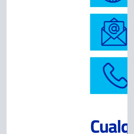
Shotcrete para túneles, canales y taludes.
Morteros.
Elementos prefabricados, pre y postensados.
Arena
Nuestras arenas son chancadas y rodadas de río. Las
granulometrías llegan hasta los 10 milímetros. Son
óptimas para las hormigoneras y prefabricadores
por el gran aporte de finos que contienen.
Nuestra oferta se adecua también a las necesidades
de cada proyecto y en caso de necesitar mayores
porcentajes de fino contamos con arenas
correctoras y el producto Fino Polpaico.
Todas las arenas pasan por procesos con altos
estándares, son controladas diariamente para
mantener un módulo de finura uniforme y con