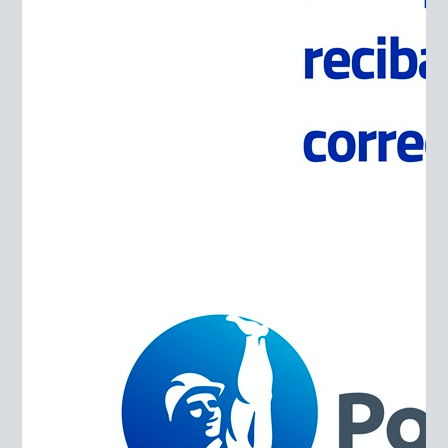
mínimas variaciones.
Gravilla
Las gravillas que se producen en Polpaico van
principalmente desde los 10 a los 19 milímetros, no
obstante, tenemos las instalaciones con capacidad
para producir gravillas desde 5 milímetros.
Al igual que las arenas, este material tiene un alto uso
en las hormigoneras y prefabricadores.
Grava