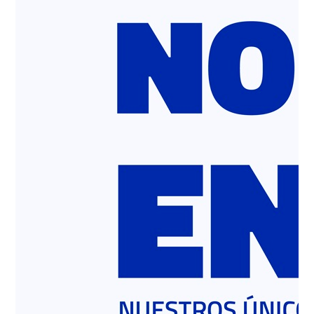
Cemento
Revisa en linea tus facturas, tus saldos de
productos, descarga guías de despacho y
mucho más…
INGRESAR