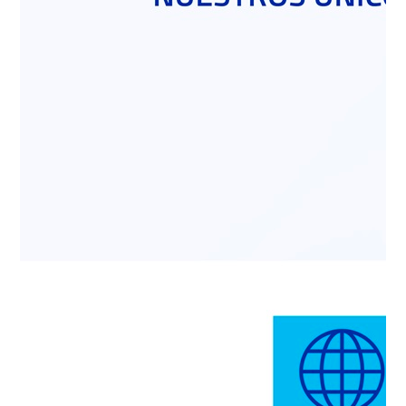
Hormigones
Programa tus pedidos en linea, revisa tus
despacho en ruta, descarga los documentos
que necesitas ( guías de despacho, facturas,
certificados.) y mucho más.
INGRESAR