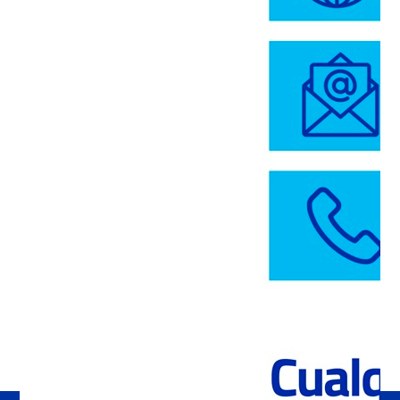
COMPRAPOLPAICO.CL
COMPRAR
App Maestro Polpaico
DESCARGAR
Cubicador