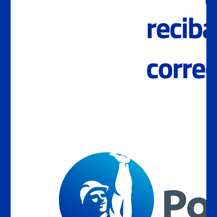
VER MÁS
Servicio al cliente
A través del Centro de Servicio al Cliente (CSC)
coordinamos la gestión de tu consultas y solicitudes
a nivel nacional, además de ser el área que de
manera integral coordina con el resto de las
compañía para brindar soluciones. Nuestro equipo,
se encuentra disponible para facilitar la comunicación
y agilizar el proceso, preocupándose de toda la
cadena, desde la solicitud hasta la recepción final en
la obra. Está también disponible para generar,
modificar o conocer el estado de sus pedidos, así
como cualquier otra consulta.