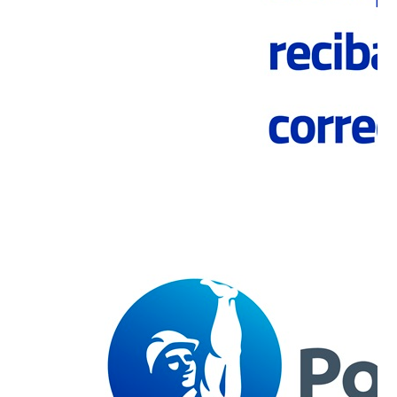
Economía circular al servicio
de la Construcción
Sustentable
VOLVER A NOTICIAS Economía
circular al servicio de la
Construcción Sustentable Planta
Renca de Polpaico…