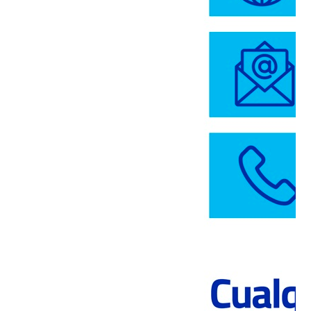
Cementos y Hormigones
Polpaico se suman a la
Certificación de Vivienda
Sustentable del MINVU
VOLVER A NOTICIAS Cementos
y Hormigones Polpaico se
suman a la Certificación de
Vivienda Sustentable…
NOTICIA