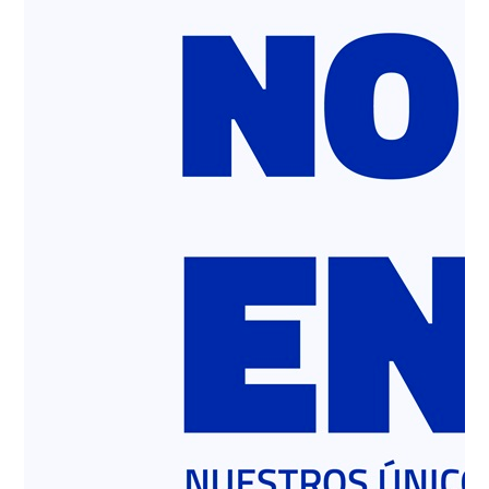
Maestro!
VOLVER A NOTICIAS ¡Conoce
Palabra de Maestro! Para el
aniversario número 76 de
Polpaico, quisimos…
NOTICIA