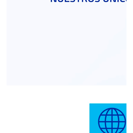
Se lanzó primer Reporte De
Sostenibilidad Polpaico BSA
VOLVER A NOTICIAS Se lanzó
primer Reporte De
Sostenibilidad Polpaico BSA El
martes 3 de…
NOTICIA